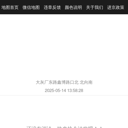
地图首页
微信地图
违章反馈
颜色说明
关于我们
进京政策
大灰厂东路鑫博路口北 北向南
2025-05-14 13:58:28