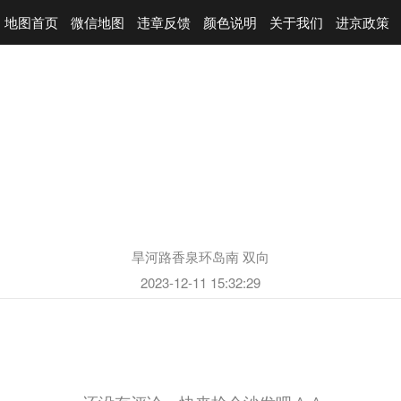
地图首页
微信地图
违章反馈
颜色说明
关于我们
进京政策
旱河路香泉环岛南 双向
2023-12-11 15:32:29