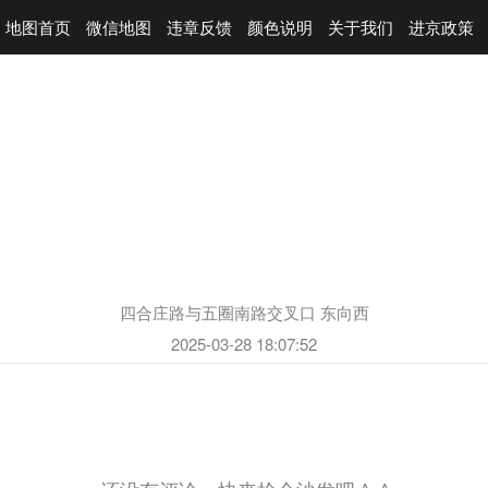
地图首页
微信地图
违章反馈
颜色说明
关于我们
进京政策
四合庄路与五圈南路交叉口 东向西
2025-03-28 18:07:52